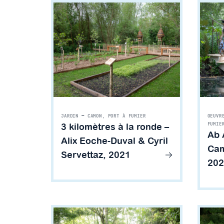
JARDIN
—
CAMON, PORT À FUMIER
OEUVR
3 kilomètres à la ronde –
FUMIE
Ab 
Alix Eoche-Duval & Cyril
Cam
Servettaz, 2021
202