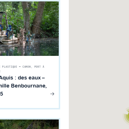
E PLASTIQUE
—
CAMON, PORT À
R
Aquis : des eaux –
ille Benbournane,
5