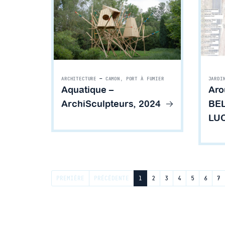
ARCHITECTURE
—
CAMON, PORT À FUMIER
JARDI
Aquatique –
Aro
ArchiSculpteurs, 2024
BEL
LU
PREMIÈRE
PRÉCÉDENTE
1
2
3
4
5
6
7