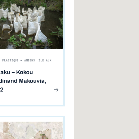
E PLASTIQUE
—
AMIENS, ÎLE AUX
S
aku – Kokou
dinand Makouvia,
2