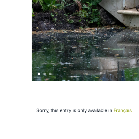
©YANN MONEL
1
2
3
Sorry, this entry is only available in
Français
.