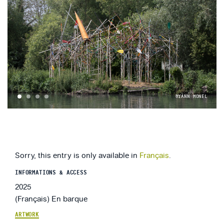
©YANN MONEL
1
2
3
4
Sorry, this entry is only available in
Français
.
INFORMATIONS & ACCESS
2025
(Français) En barque
ARTWORK