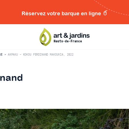
Réservez votre barque en ligne
UE
>
AKPAKU – KOKOU FERDINAND MAKOUVIA, 2022
inand